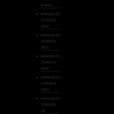
RHINO
MANUALES
TORNOS
S94C
MANUALES
TORNOS
S97C
MANUALES
TORNOS
S98C
MANUALES
TORNOS
S99C
MANUALES
TORNOS
SE