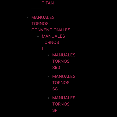
TITAN
MANUALES
TORNOS
CONVENCIONALES
MANUALES
TORNOS
L
MANUALES
TORNOS
S90
MANUALES
TORNOS
SC
MANUALES
TORNOS
SP