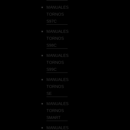
MANUALES
TORNOS
S97C
MANUALES
TORNOS
S98C
MANUALES
TORNOS
S99C
MANUALES
TORNOS
SE
MANUALES
TORNOS
SMART
MANUALES