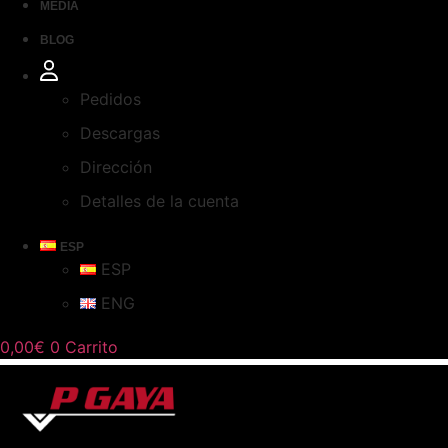
MEDIA
BLOG
Pedidos
Descargas
Dirección
Detalles de la cuenta
ESP
ESP
ENG
0,00
€
0
Carrito