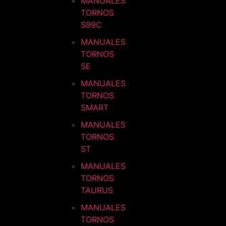
MANUALES
TORNOS
S99C
MANUALES
TORNOS
SE
MANUALES
TORNOS
SMART
MANUALES
TORNOS
ST
MANUALES
TORNOS
TAURUS
MANUALES
TORNOS