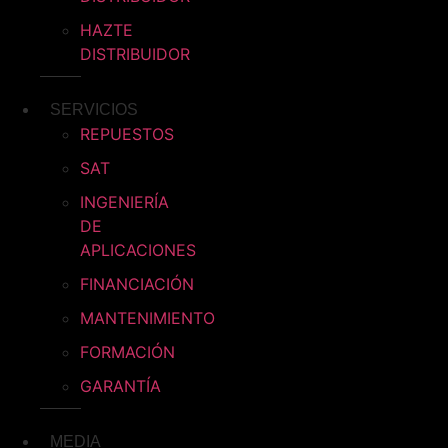
HAZTE
DISTRIBUIDOR
SERVICIOS
REPUESTOS
SAT
INGENIERÍA
DE
APLICACIONES
FINANCIACIÓN
MANTENIMIENTO
FORMACIÓN
GARANTÍA
MEDIA