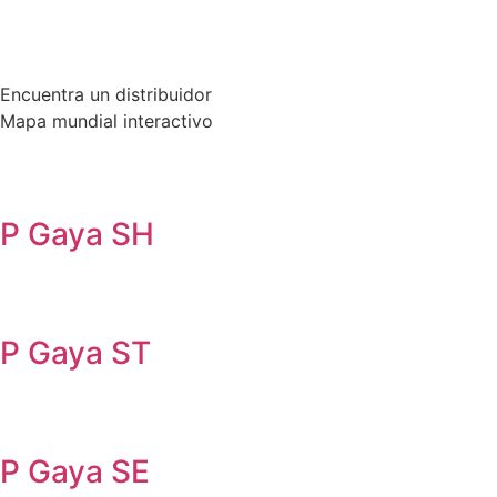
Encuentra un distribuidor
Mapa mundial interactivo
P Gaya SH
P Gaya ST
P Gaya SE