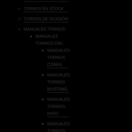
TORNOS EN STOCK
TORNOS DE OCASIÓN
MANUALES TORNOS
MANUALES
TORNOS CNC
MANUALES
TORNOS
COBRA
MANUALES
TORNOS
MUSTANG
MANUALES
TORNOS
RAYO
MANUALES
TORNOS