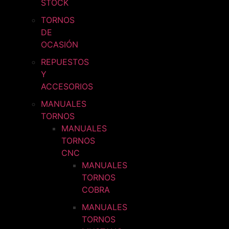
STOCK
TORNOS
DE
OCASIÓN
REPUESTOS
Y
ACCESORIOS
MANUALES
TORNOS
MANUALES
TORNOS
CNC
MANUALES
TORNOS
COBRA
MANUALES
TORNOS