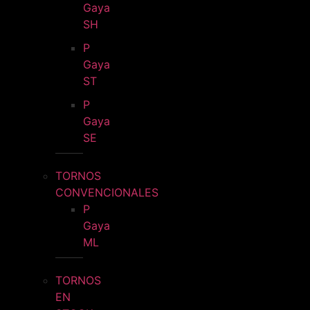
Gaya
SH
P
Gaya
ST
P
Gaya
SE
TORNOS
CONVENCIONALES
P
Gaya
ML
TORNOS
EN