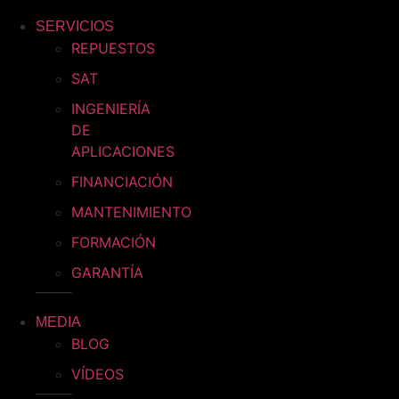
SERVICIOS
REPUESTOS
SAT
INGENIERÍA
DE
APLICACIONES
FINANCIACIÓN
MANTENIMIENTO
FORMACIÓN
GARANTÍA
MEDIA
BLOG
VÍDEOS