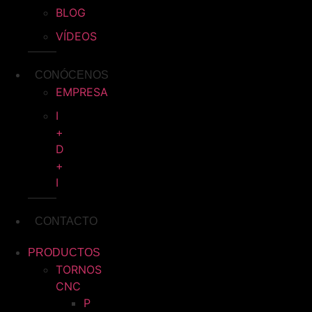
BLOG
VÍDEOS
CONÓCENOS
EMPRESA
I
+
D
+
I
CONTACTO
PRODUCTOS
TORNOS
CNC
P