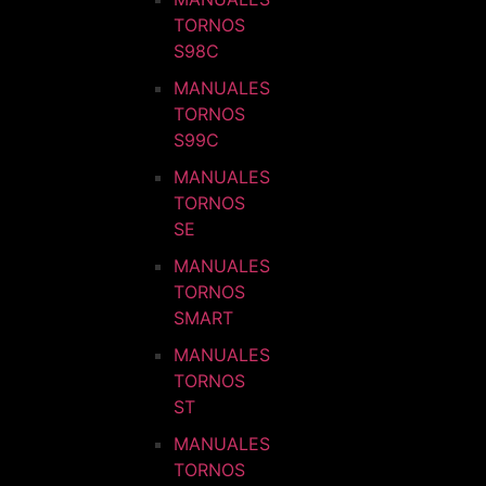
TORNOS
S98C
MANUALES
TORNOS
S99C
MANUALES
TORNOS
SE
MANUALES
TORNOS
SMART
MANUALES
TORNOS
ST
MANUALES
TORNOS