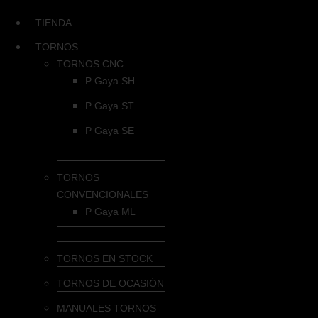
TIENDA
TORNOS
TORNOS CNC
P Gaya SH
P Gaya ST
P Gaya SE
TORNOS
CONVENCIONALES
P Gaya ML
TORNOS EN STOCK
TORNOS DE OCASIÓN
MANUALES TORNOS