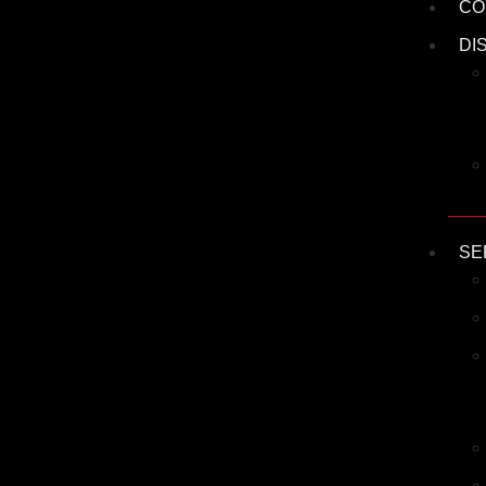
CO
DI
SE