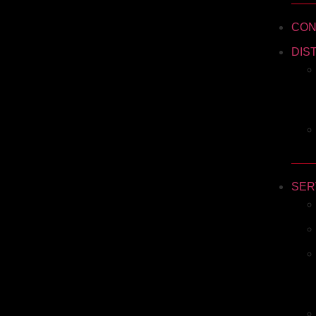
CON
DIS
SER