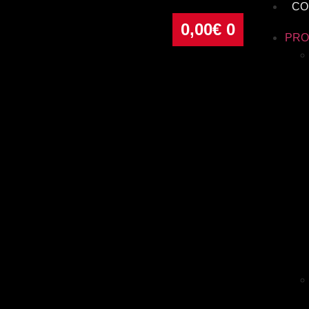
CO
0,00
€
0
PRO